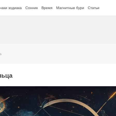
наки зодиака
Сонник
Время
Магнитные бури
Статьи
а
льца