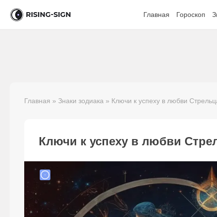
Главная
Гороскоп
З
Главная
»
Знаки зодиака
» Ключи к успеху в любви Стрельц
Ключи к успеху в любви Стре