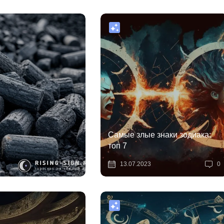
Самые злые знаки зодиака:
топ 7
0
13.07.2023
0