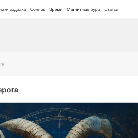
наки зодиака
Сонник
Время
Магнитные бури
Статьи
га
ерога