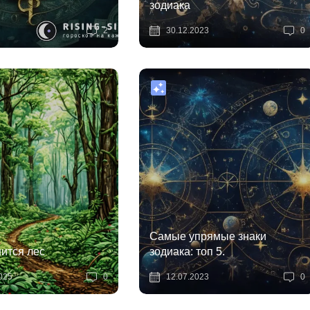
зодиака
2
30.12.2023
0
Самые упрямые знаки
нится лес
зодиака: топ 5.
025
0
12.07.2023
0