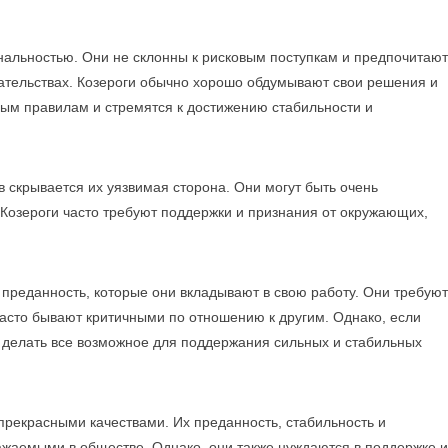
ональностью. Они не склонны к рисковым поступкам и предпочитают
зательствах. Козероги обычно хорошо обдумывают свои решения и
ым правилам и стремятся к достижению стабильности и
в скрывается их уязвимая сторона. Они могут быть очень
 Козероги часто требуют поддержки и признания от окружающих,
 преданность, которые они вкладывают в свою работу. Они требуют
асто бывают критичными по отношению к другим. Однако, если
ов делать все возможное для поддержания сильных и стабильных
 прекрасными качествами. Их преданность, стабильность и
ажаемыми в обществе. Однако, они также нуждаются в поддержке и