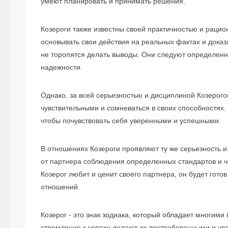
умеют планировать и принимать решения.
Козероги также известны своей практичностью и раци
основывать свои действия на реальных фактах и дока
не торопятся делать выводы. Они следуют определенн
надежности.
Однако, за всей серьезностью и дисциплиной Козерого
чувствительными и сомневаться в своих способностях.
чтобы почувствовать себя уверенными и успешными.
В отношениях Козероги проявляют ту же серьезность и
от партнера соблюдения определенных стандартов и ч
Козерог любит и ценит своего партнера, он будет гот
отношений.
Козерог - это знак зодиака, который обладает многими
стремление к успеху делают их востребованными и ув