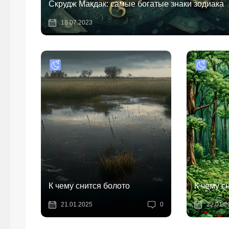
Скрудж Макдак: самые богатые знаки зодиака
18.07.2023
К чему снится болото
К чему с
21.01.2025
0
22.01.2