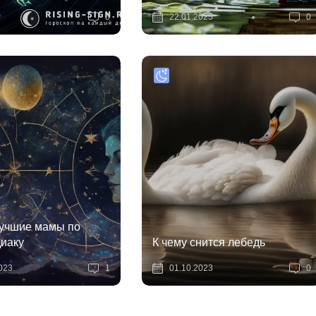
0
22.01.2025
0
учшие мамы по
диаку
К чему снится лебедь
023
1
01.10.2023
0