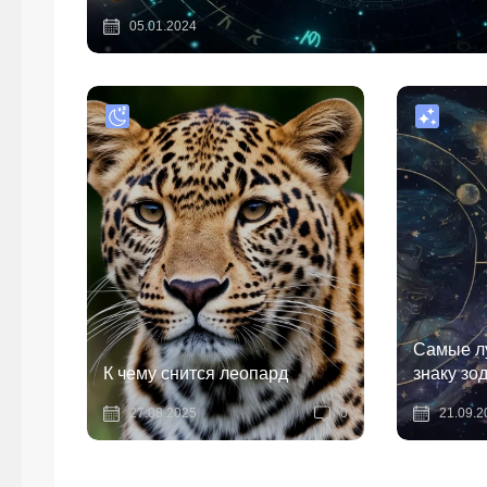
05.01.2024
Самые л
К чему снится леопард
знаку зо
27.08.2025
0
21.09.2