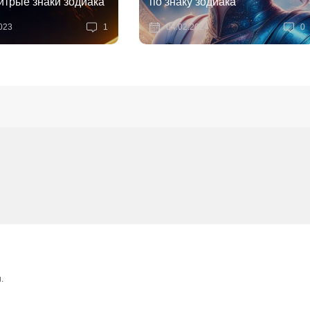
трые знаки зодиака
по знаку зодиака
023
1
04.02.2024
0
.