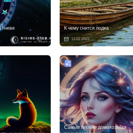
в гневе
К чему снится лодка
1
13.02.2025
2
Самые плохие домохозяйки