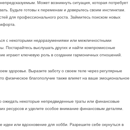
непредсказуемым. Может возникнуть ситуация, которая потребует
вать. Будьте готовы к переменам и доверьтесь своим инстинктам.
стей для профессионального роста. Займитесь поиском новых
омфорта.
ться с некоторыми недоразумениями или межличностными
ны. Постарайтесь выслушать других и найти компромиссные
ние играют ключевую роль в создании гармоничных отношений.
оем здоровье. Выразите заботу о своем теле через регулярные
что физическое благополучие также влияет на ваше эмоциональное
о ожидать некоторые непредвиденные траты или финансовые
ших ресурсов и уделите особое внимание финансовым деталям.
кие идеи или вдохновение для хобби. Разрешите себе окунуться в